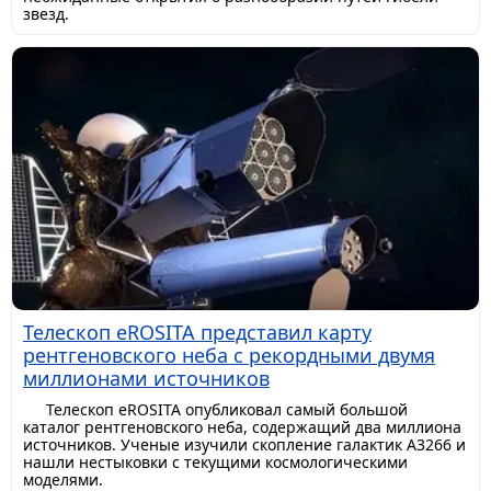
звезд.
Телескоп eROSITA представил карту
рентгеновского неба с рекордными двумя
миллионами источников
Телескоп eROSITA опубликовал самый большой
каталог рентгеновского неба, содержащий два миллиона
источников. Ученые изучили скопление галактик A3266 и
нашли нестыковки с текущими космологическими
моделями.