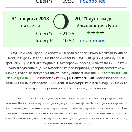
Овен ♈
↓ 09:35
подробнее →
31 августа 2018
20, 21 лунный день
пятница
Убывающая Луна
+
±
+
±
Овен ♈
↑ 21:26
Телец ♉
↓ 10:50
подробнее →
В лунном календаре на август 2018 года в первой колонке указано число
месяца и день недели. Во второй колонке - лунный день и фаза луны. В
третьей - Луна в знаке зодиака. В четвертой - восход и закат Луны. В пятой
колонке указана оценка благоприятного периода, которая состоит из 4
знаков, которые могут принимать следующие значения:
[+] благоприятный
период Луны
,
[−] не благоприятный
,
[±] нейтральный
. Более подробно о
влиянии Луны в определенный день и благоприятном периоде Вы можете
посмотреть, перейдя по ссылке в последней колонке.
Помните, что знак зодиака является самым важным в определении
влияния Луны, затем лунный день, а уже потом фаза Луны и день недели. Не
забывайте, что лунный календарь имеет рекомендательный характер. При
принятии важных решений полагайтесь больше на специалистов и на себя.
Если Вы считаете, что наш лунный календарь делает расчеты неправильно,
прочитайте
вопросы и ответы
.