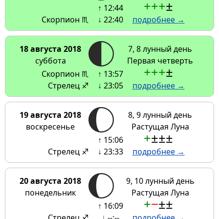
+
+
+
±
↑ 12:44
Скорпион ♏
↓ 22:40
подробнее →
18 августа 2018
7, 8 лунный день
суббота
Первая четверть
+
+
+
±
Скорпион ♏
↑ 13:57
Стрелец ♐
↓ 23:05
подробнее →
19 августа 2018
8, 9 лунный день
воскресенье
Растущая Луна
+
±
±
±
↑ 15:06
Стрелец ♐
↓ 23:33
подробнее →
20 августа 2018
9, 10 лунный день
понедельник
Растущая Луна
+
−
±
±
↑ 16:09
Стрелец ♐
↓ --:--
подробнее →