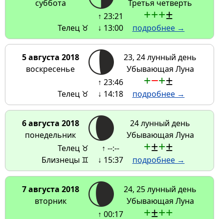
суббота
Третья четверть
+
+
+
±
↑ 23:21
Телец ♉
↓ 13:00
подробнее →
5 августа 2018
23, 24 лунный день
воскресенье
Убывающая Луна
+
−
+
±
↑ 23:46
Телец ♉
↓ 14:18
подробнее →
6 августа 2018
24 лунный день
понедельник
Убывающая Луна
+
±
+
±
Телец ♉
↑ --:--
Близнецы ♊
↓ 15:37
подробнее →
7 августа 2018
24, 25 лунный день
вторник
Убывающая Луна
+
±
+
+
↑ 00:17