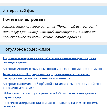
Интересный факт
Почетный астронавт
Астронавты присвоили титул "Почетный астронавт"
Вальтеру Кронкайту, который круглосуточно освещал
происходящее на космическом челноке Apollo 11.
Популярное содержимое
Астрономы впервые сняли гибель массивной звезды с первой
секунды взрыва
Астероид Апофис в 2029 году: новая угроза от космического мусора
Телескоп eROSITA представил карту рентгеновского неба с
рекордными двумя миллионами источников
Астероид с аномальной орбитой оказался «темной» кометой: что
это значит для Земли
В Млечном Пути могут скрываться 170 миллионов невидимых
черных дыр
Российско-американский экипаж отправился на МКС на восемь
месяцев