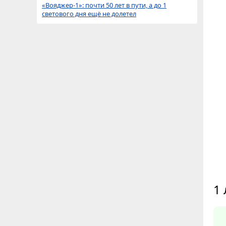
«Вояджер-1»: почти 50 лет в пути, а до 1
светового дня ещё не долетел
1 