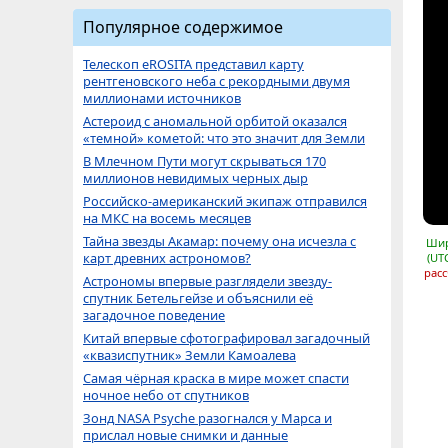
Популярное содержимое
Телескоп eROSITA представил карту
рентгеновского неба с рекордными двумя
миллионами источников
Астероид с аномальной орбитой оказался
«темной» кометой: что это значит для Земли
В Млечном Пути могут скрываться 170
миллионов невидимых черных дыр
Российско-американский экипаж отправился
на МКС на восемь месяцев
Тайна звезды Акамар: почему она исчезла с
Шир
карт древних астрономов?
(UT
расс
Астрономы впервые разглядели звезду-
спутник Бетельгейзе и объяснили её
загадочное поведение
Китай впервые сфотографировал загадочный
«квазиспутник» Земли Камоалева
Самая чёрная краска в мире может спасти
ночное небо от спутников
Зонд NASA Psyche разогнался у Марса и
прислал новые снимки и данные