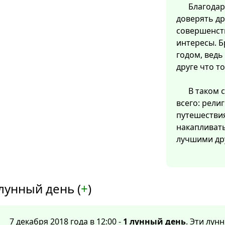
Благодар
доверять др
совершенств
интересы. Б
годом, ведь
друге что то
В таком 
всего: рели
путешествия
накапливат
лучшими др
лунный день (
+
)
7 декабря 2018 года в 12:00 -
1 лунный день
. Эти лун