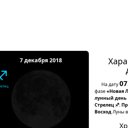
Хара
7 декабря 2018
♐
07
На дату
релец
фазе
«Новая 
лунный день
Стрелец ♐
.
Пр
Восход
Луны в 
Хр