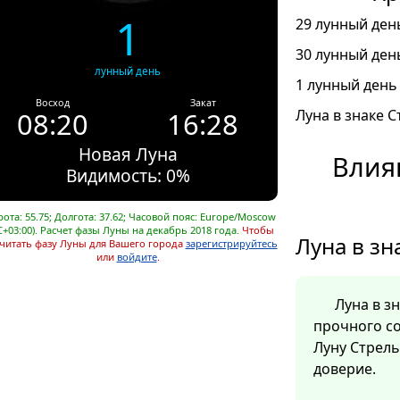
1
29 лунный день
30 лунный день
лунный день
1 лунный день 
Восход
Закат
08:20
16:28
Луна в знаке С
Новая Луна
Влия
Видимость: 0%
ота: 55.75; Долгота: 37.62; Часовой пояс: Europe/Moscow
C+03:00). Расчет фазы Луны на декабрь 2018 года.
Чтобы
Луна в зн
читать фазу Луны для Вашего города
зарегистрируйтесь
или
войдите
.
Луна в з
прочного со
Луну Стрель
доверие.