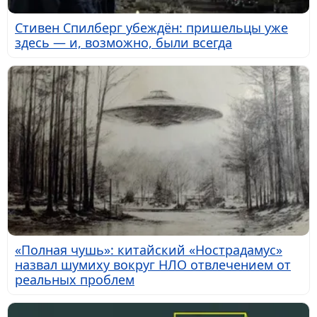
Стивен Спилберг убеждён: пришельцы уже
здесь — и, возможно, были всегда
«Полная чушь»: китайский «Нострадамус»
назвал шумиху вокруг НЛО отвлечением от
реальных проблем