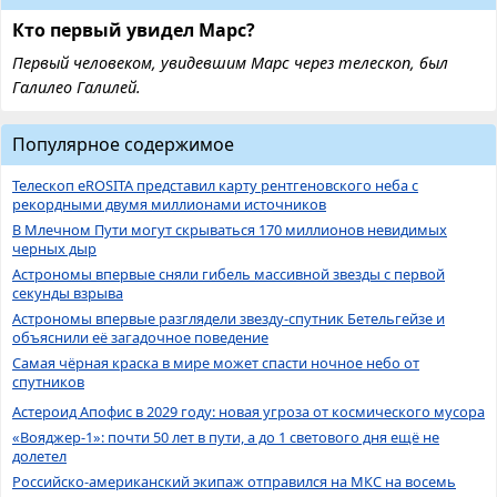
Кто первый увидел Марс?
Первый человеком, увидевшим Марс через телескоп, был
Галилео Галилей.
Популярное содержимое
Телескоп eROSITA представил карту рентгеновского неба с
рекордными двумя миллионами источников
В Млечном Пути могут скрываться 170 миллионов невидимых
черных дыр
Астрономы впервые сняли гибель массивной звезды с первой
секунды взрыва
Астрономы впервые разглядели звезду-спутник Бетельгейзе и
объяснили её загадочное поведение
Самая чёрная краска в мире может спасти ночное небо от
спутников
Астероид Апофис в 2029 году: новая угроза от космического мусора
«Вояджер-1»: почти 50 лет в пути, а до 1 светового дня ещё не
долетел
Российско-американский экипаж отправился на МКС на восемь