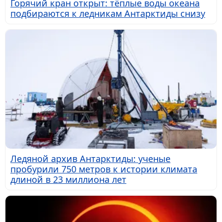
Горячий кран открыт: тёплые воды океана
подбираются к ледникам Антарктиды снизу
Ледяной архив Антарктиды: ученые
пробурили 750 метров к истории климата
длиной в 23 миллиона лет