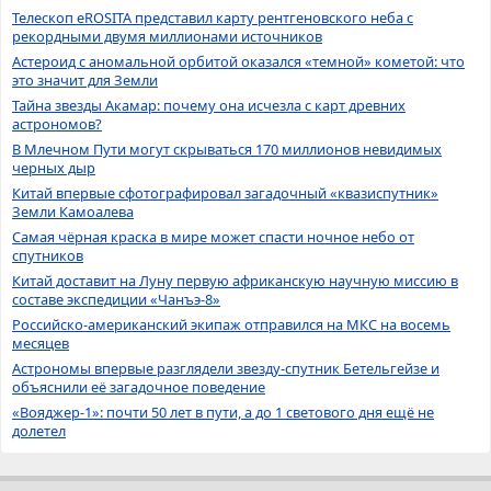
Телескоп eROSITA представил карту рентгеновского неба с
рекордными двумя миллионами источников
Астероид с аномальной орбитой оказался «темной» кометой: что
это значит для Земли
Тайна звезды Акамар: почему она исчезла с карт древних
астрономов?
В Млечном Пути могут скрываться 170 миллионов невидимых
черных дыр
Китай впервые сфотографировал загадочный «квазиспутник»
Земли Камоалева
Самая чёрная краска в мире может спасти ночное небо от
спутников
Китай доставит на Луну первую африканскую научную миссию в
составе экспедиции «Чанъэ-8»
Российско-американский экипаж отправился на МКС на восемь
месяцев
Астрономы впервые разглядели звезду-спутник Бетельгейзе и
объяснили её загадочное поведение
«Вояджер-1»: почти 50 лет в пути, а до 1 светового дня ещё не
долетел