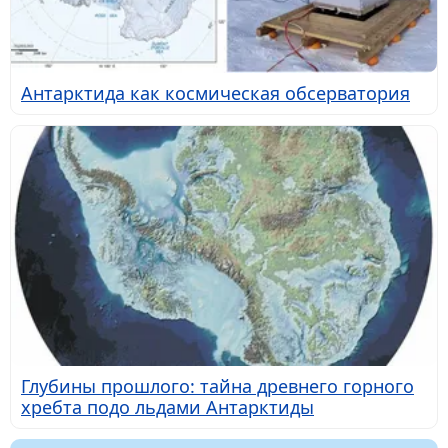
Антарктида как космическая обсерватория
Глубины прошлого: тайна древнего горного
хребта подо льдами Антарктиды