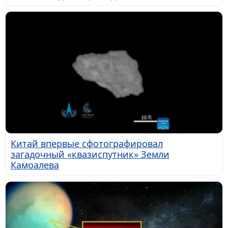
Китай впервые сфотографировал
загадочный «квазиспутник» Земли
Камоалева