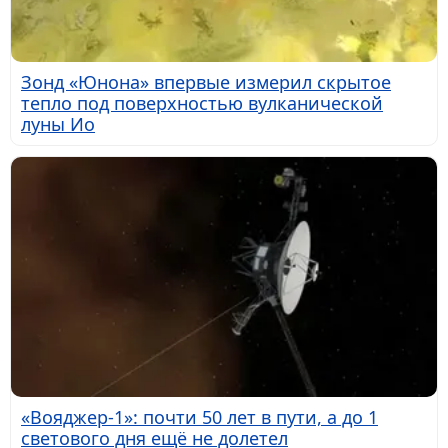
Зонд «Юнона» впервые измерил скрытое
тепло под поверхностью вулканической
луны Ио
«Вояджер-1»: почти 50 лет в пути, а до 1
светового дня ещё не долетел