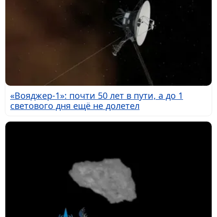
«Вояджер-1»: почти 50 лет в пути, а до 1
светового дня ещё не долетел