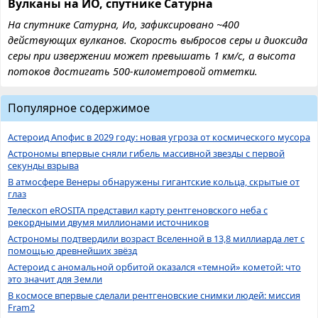
Вулканы на ИО, спутнике Сатурна
На спутнике Сатурна, Ио, зафиксировано ~400
действующих вулканов. Скорость выбросов серы и диоксида
серы при извержении может превышать 1 км/с, а высота
потоков достигать 500-километровой отметки.
Популярное содержимое
Астероид Апофис в 2029 году: новая угроза от космического мусора
Астрономы впервые сняли гибель массивной звезды с первой
секунды взрыва
В атмосфере Венеры обнаружены гигантские кольца, скрытые от
глаз
Телескоп eROSITA представил карту рентгеновского неба с
рекордными двумя миллионами источников
Астрономы подтвердили возраст Вселенной в 13,8 миллиарда лет с
помощью древнейших звёзд
Астероид с аномальной орбитой оказался «темной» кометой: что
это значит для Земли
В космосе впервые сделали рентгеновские снимки людей: миссия
Fram2