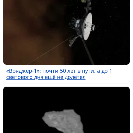
«Вояджер-1»: почти 50 лет в пути, а до 1
светового дня ещё не долетел