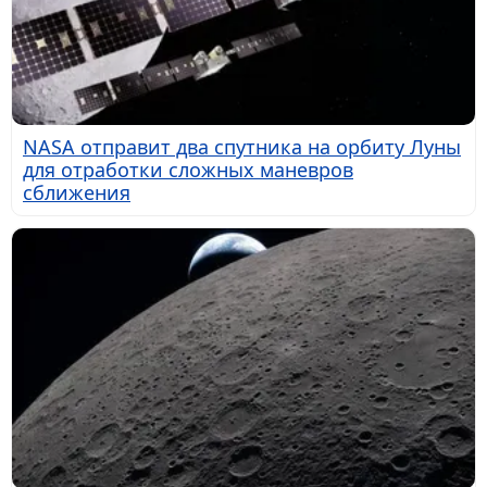
NASA отправит два спутника на орбиту Луны
для отработки сложных маневров
сближения