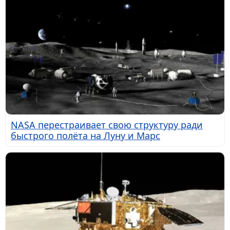
NASA перестраивает свою структуру ради
быстрого полёта на Луну и Марс