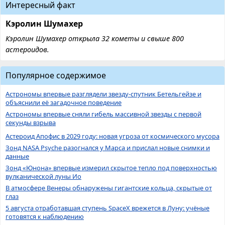
Интересный факт
Кэролин Шумахер
Кэролин Шумахер открыла 32 кометы и свыше 800
астероидов.
Популярное содержимое
Астрономы впервые разглядели звезду-спутник Бетельгейзе и
объяснили её загадочное поведение
Астрономы впервые сняли гибель массивной звезды с первой
секунды взрыва
Астероид Апофис в 2029 году: новая угроза от космического мусора
Зонд NASA Psyche разогнался у Марса и прислал новые снимки и
данные
Зонд «Юнона» впервые измерил скрытое тепло под поверхностью
вулканической луны Ио
В атмосфере Венеры обнаружены гигантские кольца, скрытые от
глаз
5 августа отработавшая ступень SpaceX врежется в Луну: учёные
готовятся к наблюдению