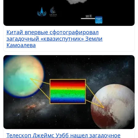
Китай впервые сфотографировал
загадочный «квазиспутник» Земли
Камоалева
Телескоп Джеймс Уэбб нашел загадочное