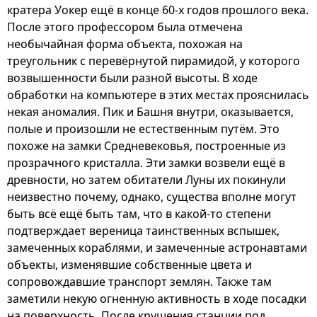
кратера Уокер ещё в конце 60-х годов прошлого века.
После этого профессором была отмечена
необычайная форма объекта, похожая на
треугольник с перевёрнутой пирамидой, у которого
возвышенности были разной высоты. В ходе
обработки на компьютере в этих местах прояснилась
некая аномалия. Пик и Башня внутри, оказывается,
полые и произошли не естественным путём. Это
похоже на замки Средневековья, построенные из
прозрачного кристалла. Эти замки возвели ещё в
древности, но затем обитатели Луны их покинули
неизвестно почему, однако, существа вполне могут
быть всё ещё быть там, что в какой-то степени
подтверждает вереница таинственных вспышек,
замеченных кораблями, и замеченные астронавтами
объекты, изменявшие собственные цвета и
сопровождавшие транспорт землян. Также там
заметили некую огненную активность в ходе посадки
на поверхность. После крушения станции под