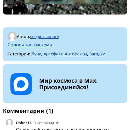
Автор:
sergius_amare
Солнечная система
Категории:
Луна
,
Артефакт
,
Артефакты
,
Загадки
Мир космоса в Max.
Присоединяйся!
Комментарии (1)
Doker13
7 лет назад
#
Очень избитая тема, и все же почему то