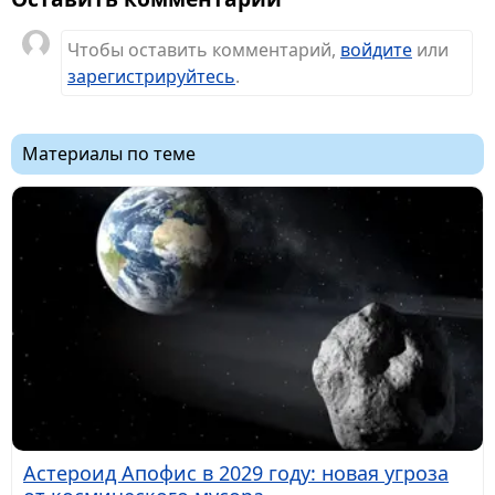
Чтобы оставить комментарий,
войдите
или
зарегистрируйтесь
.
Материалы по теме
Астероид Апофис в 2029 году: новая угроза