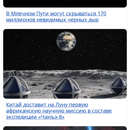
В Млечном Пути могут скрываться 170
миллионов невидимых черных дыр
Китай доставит на Луну первую
африканскую научную миссию в составе
экспедиции «Чанъэ-8»