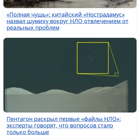
«Полная чушь»: китайский «Нострадамус»
назвал шумиху вокруг НЛО отвлечением от
реальных проблем
Пентагон раскрыл первые «файлы НЛО»:
эксперты говорят, что вопросов стало
только больше