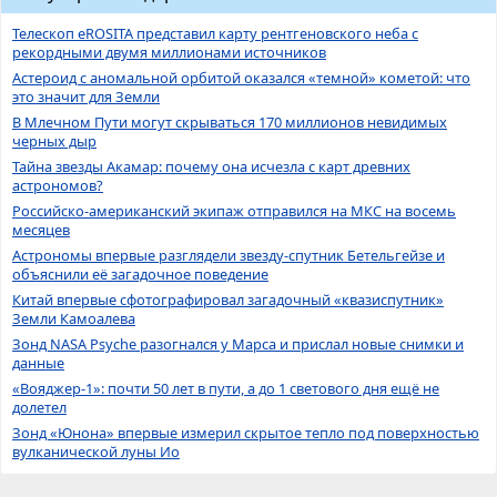
Телескоп eROSITA представил карту рентгеновского неба с
рекордными двумя миллионами источников
Астероид с аномальной орбитой оказался «темной» кометой: что
это значит для Земли
В Млечном Пути могут скрываться 170 миллионов невидимых
черных дыр
Тайна звезды Акамар: почему она исчезла с карт древних
астрономов?
Российско-американский экипаж отправился на МКС на восемь
месяцев
Астрономы впервые разглядели звезду-спутник Бетельгейзе и
объяснили её загадочное поведение
Китай впервые сфотографировал загадочный «квазиспутник»
Земли Камоалева
Зонд NASA Psyche разогнался у Марса и прислал новые снимки и
данные
«Вояджер-1»: почти 50 лет в пути, а до 1 светового дня ещё не
долетел
Зонд «Юнона» впервые измерил скрытое тепло под поверхностью
вулканической луны Ио