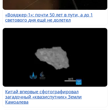
«Вояджер-1»: почти 50 лет в пути, а до 1
светового дня ещё не долетел
Китай впервые сфотографировал
загадочный «квазиспутник» Земли
Камоалева