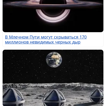
В Млечном Пути могут скрываться 170
миллионов невидимых черных дыр