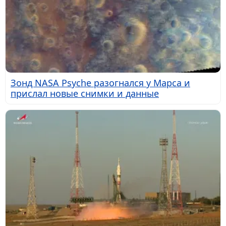
Зонд NASA Psyche разогнался у Марса и
прислал новые снимки и данные