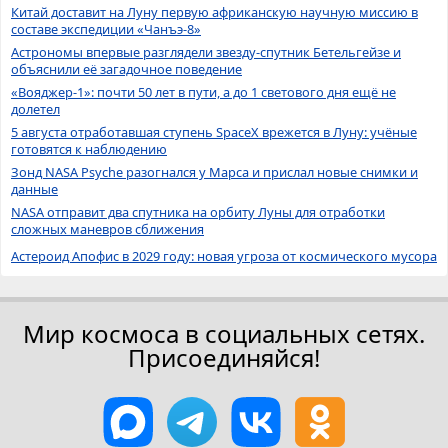
Китай доставит на Луну первую африканскую научную миссию в
составе экспедиции «Чанъэ-8»
Астрономы впервые разглядели звезду-спутник Бетельгейзе и
объяснили её загадочное поведение
«Вояджер-1»: почти 50 лет в пути, а до 1 светового дня ещё не
долетел
5 августа отработавшая ступень SpaceX врежется в Луну: учёные
готовятся к наблюдению
Зонд NASA Psyche разогнался у Марса и прислал новые снимки и
данные
NASA отправит два спутника на орбиту Луны для отработки
сложных маневров сближения
Астероид Апофис в 2029 году: новая угроза от космического мусора
Мир космоса в социальных сетях.
Присоединяйся!