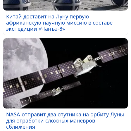
Китай доставит на Луну первую
африканскую научную миссию в составе
экспедиции «Чанъэ-8»
NASA отправит два спутника на орбиту Луны
для отработки сложных маневров
сближения