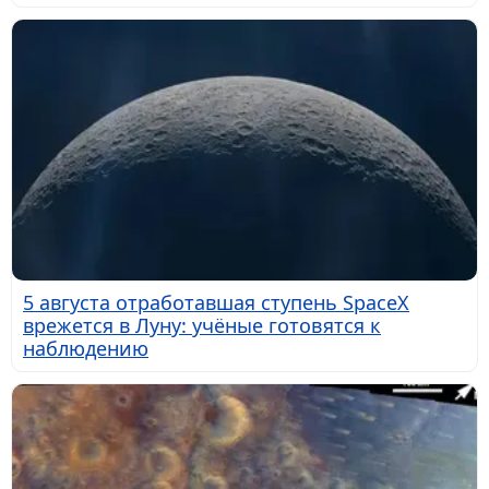
5 августа отработавшая ступень SpaceX
врежется в Луну: учёные готовятся к
наблюдению