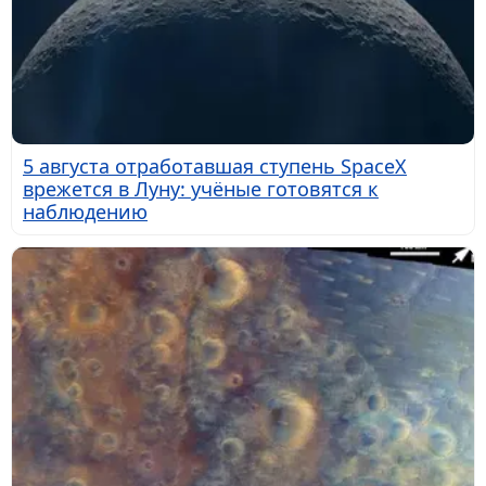
5 августа отработавшая ступень SpaceX
врежется в Луну: учёные готовятся к
наблюдению