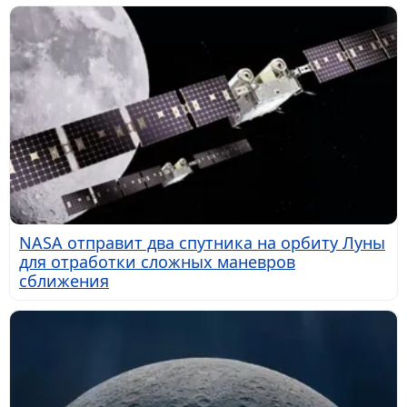
NASA отправит два спутника на орбиту Луны
для отработки сложных маневров
сближения