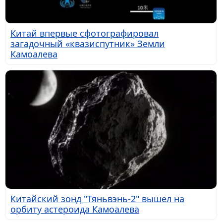
Китай впервые сфотографировал
загадочный «квазиспутник» Земли
Камоалева
Китайский зонд "Тяньвэнь-2" вышел на
орбиту астероида Камоалева