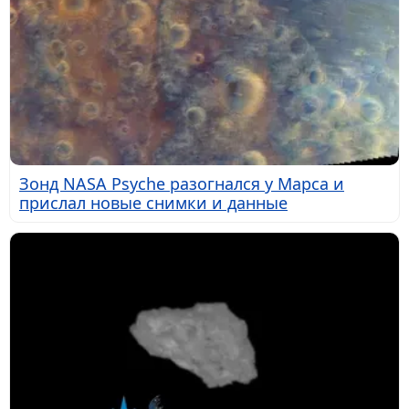
Зонд NASA Psyche разогнался у Марса и
прислал новые снимки и данные