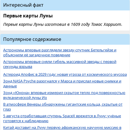
Интересный факт
Первые карты Луны
Первые карты Луны изготовил в 1609 году Томас Харриот.
Популярное содержимое
Астрономы впервые разглядели звезду-спутник Бетельгейзе и
объяснили её загадочное поведение
Астрономы впервые сняли гибель массивной звезды с первой
секунды взрыва
Астероид Апофис в 2029 году: новая угроза от космического мусора
Зонд NASA Psyche разогнался у Марса и прислал новые снимки и
данные
Зонд «Юнона» впервые измерил скрытое тепло под поверхностью
вулканической луны Ио
В атмосфере Венеры обнаружены гигантские кольца, скрытые от
глаз
5 августа отработавшая ступень SpaceX врежется в Луну: учёные
готовятся к наблюдению
Китай доставит на Луну первую африканскую научную миссию в