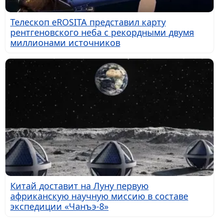
Телескоп eROSITA представил карту
рентгеновского неба с рекордными двумя
миллионами источников
Китай доставит на Луну первую
африканскую научную миссию в составе
экспедиции «Чанъэ-8»