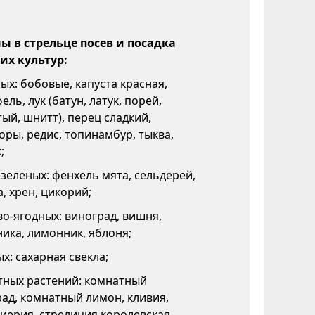
 в стрельце посев и посадка
х культур:
х: бобовые, капуста красная,
ель, лук (батун, латук, порей,
ый, шнитт), перец сладкий,
ры, редис, топинамбур, тыква,
;
зеленых: фенхель мята, сельдерей,
, хрен, цикорий;
о-ягодных: виноград, вишня,
ика, лимонник, яблоня;
х: сахарная свекла;
тных растений: комнатный
ад, комнатный лимон, кливия,
иерия, стрелиция королевская,