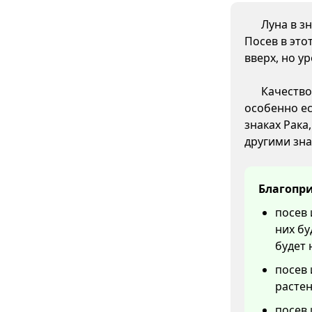
Луна в з
Посев в это
вверх, но у
Качество
особенно ес
знаках Рака
другими зна
Благопри
посев 
них бу
будет
посев 
растен
посев 