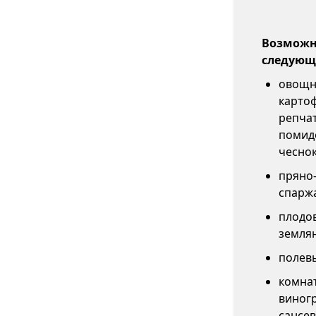
Возможны
следующи
овощны
картоф
репчат
помидо
чеснок
пряно-
спаржа
плодов
землян
полевы
комна
виногр
сансев