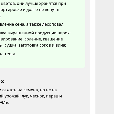
 цветов, они лучше хранятся при
ортировке и долго не вянут в
;
вление сена, а также лесоповал;
овка выращенной продукции впрок:
вирование, соление, квашение
ы, сушка, заготовка соков и вина;
а теста.
о:
и сажать на семена, но не на
й урожай: лук, чеснок, перец и
фель.