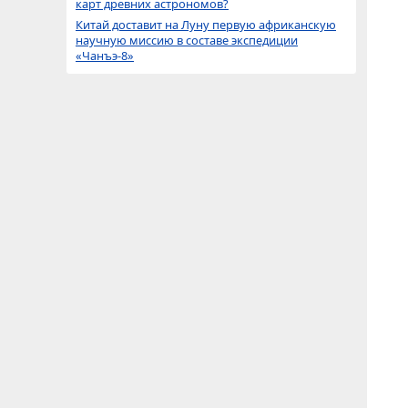
карт древних астрономов?
Китай доставит на Луну первую африканскую
научную миссию в составе экспедиции
«Чанъэ-8»