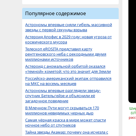
Популярное содержимое
Астрономы впервые сняли гибель массивной
звезды с первой секунды взрыва
Астероид Апофис в 2029 году: новая угроза от
космического мусора
Телескоп eROSITA представил карту
рентгеновского неба с рекордными двумя
миллионами источников
Астероид с аномальной орбитой оказался
«темной» кометой: что это значит для Земли
Российско-американский экипаж отправился
на МКС на восемь месяцев
Астрономы впервые разглядели звезду-
спутник Бетельгейзе и объяснили её
загадочное поведение
В Млечном Пути могут скрываться 170
Шир
миллионов невидимых черных дыр
(UT
расс
Самая чёрная краска в мире может спасти
ночное небо от спутников
Тайна звезды Акамар: почему она исчезла с