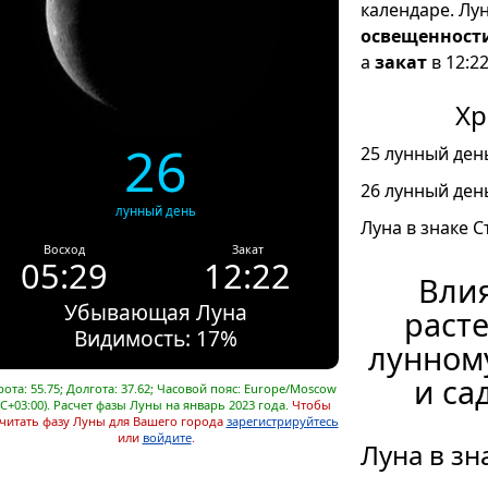
календаре. Лу
освещенност
а
закат
в 12:22
Хр
26
25 лунный день
26 лунный день
лунный день
Луна в знаке С
Восход
Закат
05:29
12:22
Влия
Убывающая Луна
расте
Видимость: 17%
лунном
и са
ота: 55.75; Долгота: 37.62; Часовой пояс: Europe/Moscow
C+03:00). Расчет фазы Луны на январь 2023 года.
Чтобы
читать фазу Луны для Вашего города
зарегистрируйтесь
или
войдите
.
Луна в зн