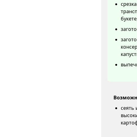
срезка
трансп
букете
загото
загот
консер
капуст
выпечк
Возможн
сеять 
высоки
карто