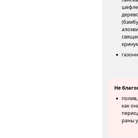
шефлер
дерев
(бамб
алоэви
свяще
кринум
газонн
Не благо
полив,
как он
перио
раны у