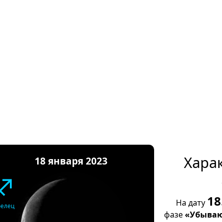
Хара
18 января 2023
♐
18
На дату
релец
фазе
«Убываю