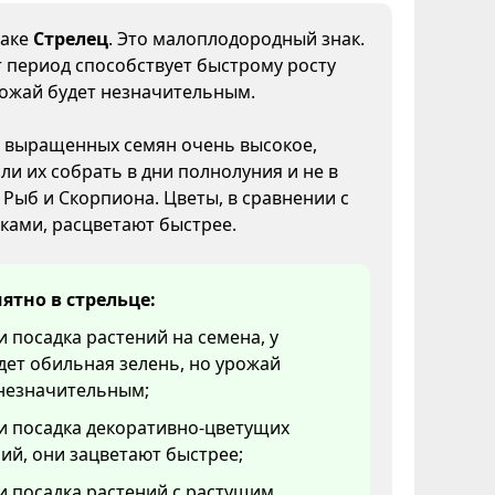
наке
Стрелец
. Это малоплодородный знак.
т период способствует быстрому росту
рожай будет незначительным.
 выращенных семян очень высокое,
ли их собрать в дни полнолуния и не в
, Рыб и Скорпиона. Цветы, в сравнении с
ками, расцветают быстрее.
ятно в стрельце:
и посадка растений на семена, у
дет обильная зелень, но урожай
 незначительным;
и посадка декоративно-цветущих
ий, они зацветают быстрее;
и посадка растений с растущим