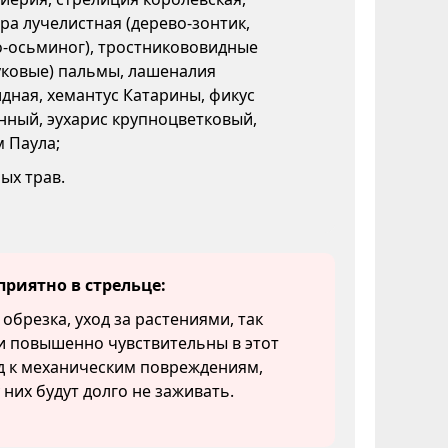
а лучелистная (дерево-зонтик,
о-осьминог), тростникововидные
уковые) пальмы, лашеналия
дная, хемантус Катарины, фикус
нный, эухарис крупноцветковый,
 Паула;
ых трав.
приятно в стрельце:
 обрезка, уход за растениями, так
и повышенно чувствительны в этот
д к механическим повреждениям,
 них будут долго не заживать.