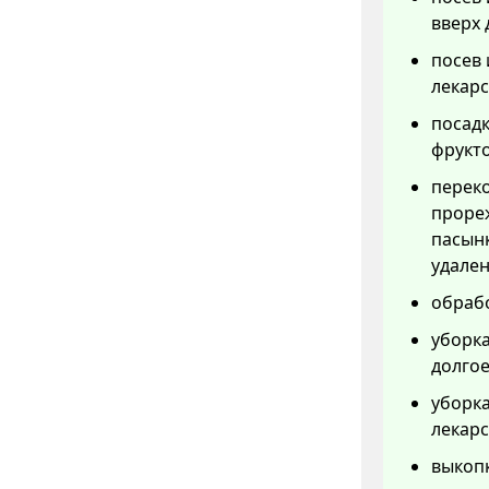
вверх
посев 
лекарс
посадк
фрукто
переко
прореж
пасынк
удален
обрабо
уборка
долгое
уборка
лекарс
выкопк