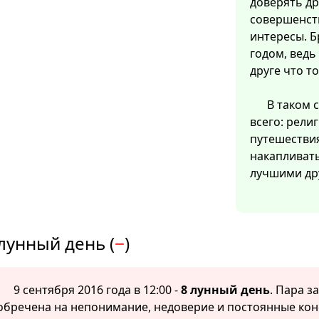
доверять др
совершенств
интересы. Б
годом, ведь
друге что то
В таком 
всего: рели
путешествия
накапливат
лучшими др
лунный день (
−
)
9 сентября 2016 года в 12:00 -
8 лунный день
. Пара з
обречена на непонимание, недоверие и постоянные кон