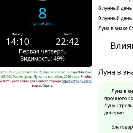
8
8 лунный день 
9 лунный день 
лунный день
Луна в знаке С
Восход
Закат
14:10
22:42
Влия
Первая четверть
Видимость: 49%
Луна в зн
ота: 55.75; Долгота: 37.62; Часовой пояс: Europe/Moscow
+03:00). Расчет фазы Луны на сентябрь 2016 года.
Чтобы
читать фазу Луны для Вашего города
зарегистрируйтесь
или
войдите
.
Луна в з
прочного со
Луну Стрель
доверие.
Благодар