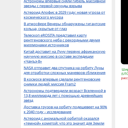
Астрономы впервые сняли гибель массивной
звезды с первой секунды взрыва
Астероид Апофис в 2029 году: новая угроза от
космического мусора
В атмосфере Венеры обнаружены гигантские
кольца, скрытые от глаз
Телескоп eROSITA представил карту
рентгеновского неба с рекордными двумя
миллионами источников
Китай доставит на Луну первую африканскую
научную миссию в составе экспедиции
«Чанъэ-8»
NASA отправит два спутника на орбиту Луны
Шир
для отработки сложных маневров сближения
(UTC
расс
В космосе впервые сделали рентгеновские
снимки людей: миссия Fram2
Астрономы подтвердили возраст Вселенной в
13,8 миллиарда лет с помощью древнейших
звёзд
Доставка грузов на орбиту подешевеет на 90%
к 2040 году – исследование
Астероид с аномальной орбитой оказался
«темной» кометой: что это значит для Земли