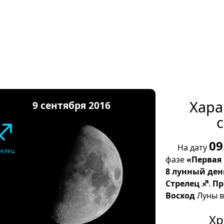
Хара
9 сентября 2016
с
♐
09
На дату
релец
фазе
«Первая
8 лунный ден
Стрелец ♐
.
Пр
Восход
Луны в 
Хр