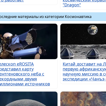
"Dragon"
оследние материалы из категории Космонавтика
елескоп eROSITA
Китай доставит на 
редставил карту
первую африканску
ентгеновского неба с
научную миссию в с
екордными двумя
экспедиции «Чанъэ-
иллионами источников