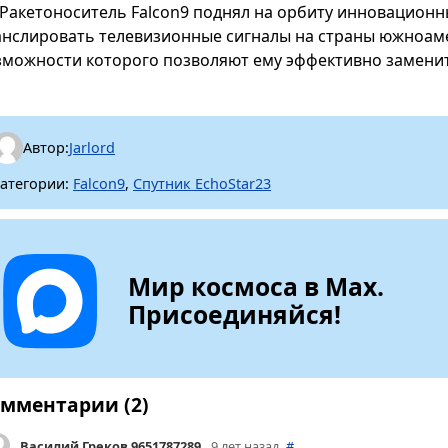
Ракетоноситель Falcon9 поднял на орбиту инновационны
анслировать телевизионные сигналы на страны южноамер
зможности которого позволяют ему эффективно заменит
Автор:
Jarlord
атегории:
Falcon9
,
Спутник EchoStar23
Мир космоса в Max.
Присоединяйся!
мментарии (2)
Василий Греков 9651787289
9 лет назад
#