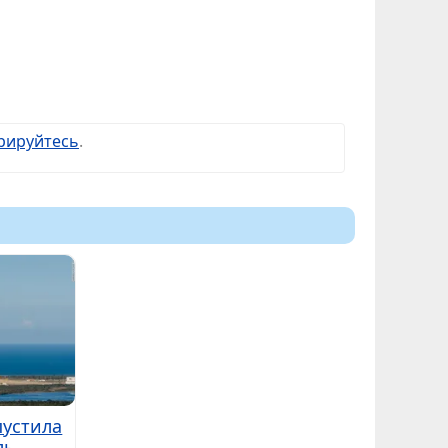
рируйтесь
.
пустила
ль