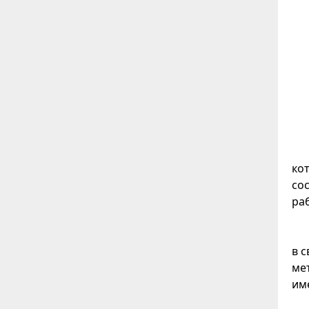
ко
сос
ра
в 
ме
име