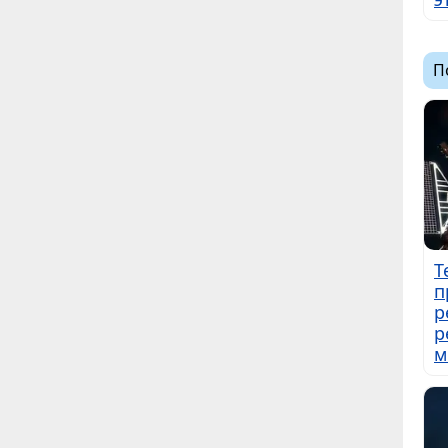
П
Т
п
р
р
м