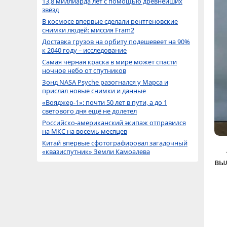
13,8 миллиарда лет с помощью древнейших
звёзд
В космосе впервые сделали рентгеновские
снимки людей: миссия Fram2
Доставка грузов на орбиту подешевеет на 90%
к 2040 году – исследование
Самая чёрная краска в мире может спасти
ночное небо от спутников
Зонд NASA Psyche разогнался у Марса и
прислал новые снимки и данные
«Вояджер-1»: почти 50 лет в пути, а до 1
светового дня ещё не долетел
Российско-американский экипаж отправился
на МКС на восемь месяцев
Китай впервые сфотографировал загадочный
«квазиспутник» Земли Камоалева
вы