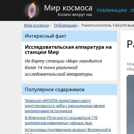
Мир космоса
ПУБЛИКАЦИИ
Л
Космос вокруг нас
Мир космоса
›
Публикации
›
Ракетоноситель Falcon9 вы
Интересный факт
Р
Исследовательская аппаратура на
станции Мир
На борту станции «Мир» находится
18 м
более 14 тонн различной
Обн
исследовательской аппаратуры.
Популярное содержимое
Телескоп eROSITA представил карту
рентгеновского неба с рекордными двумя
миллионами источников
В Млечном Пути могут скрываться 170
миллионов невидимых черных дыр
Астрономы подтвердили возраст Вселенной в