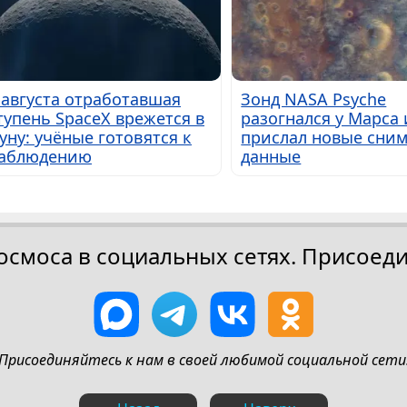
 августа отработавшая
Зонд NASA Psyche
тупень SpaceX врежется в
разогнался у Марса 
уну: учёные готовятся к
прислал новые сним
аблюдению
данные
осмоса в социальных сетях. Присоеди
Присоединяйтесь к нам в своей любимой социальной сети