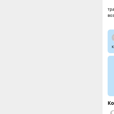
тр
во
К
Ко