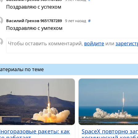
Поздравляю с успехом
Василий Греков 9651787289
9 лет назад
#
Поздравляю с умпехом
Чтобы оставить комментарий,
войдите
или
зарегист
атериалы по теме
ногоразовые ракеты: как
SpaceX повторно за
то работает
космический кораб