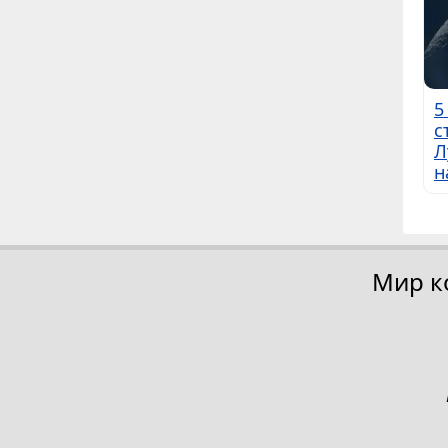
5
с
Л
н
Мир к