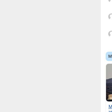
М
М
э