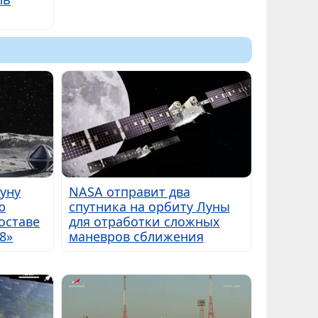
Луну
NASA отправит два
ю
спутника на орбиту Луны
оставе
для отработки сложных
8»
маневров сближения