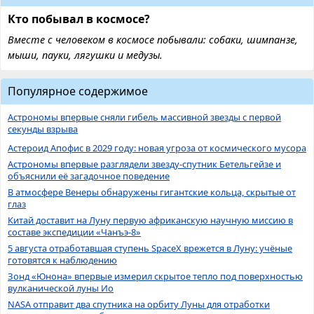
Кто побывал в космосе?
Вместе с человеком в космосе побывали: собаки, шимпанзе,
мыши, пауки, лягушки и медузы.
Популярное содержимое
Астрономы впервые сняли гибель массивной звезды с первой
секунды взрыва
Астероид Апофис в 2029 году: новая угроза от космического мусора
Астрономы впервые разглядели звезду-спутник Бетельгейзе и
объяснили её загадочное поведение
В атмосфере Венеры обнаружены гигантские кольца, скрытые от
глаз
Китай доставит на Луну первую африканскую научную миссию в
составе экспедиции «Чанъэ-8»
5 августа отработавшая ступень SpaceX врежется в Луну: учёные
готовятся к наблюдению
Зонд «Юнона» впервые измерил скрытое тепло под поверхностью
вулканической луны Ио
NASA отправит два спутника на орбиту Луны для отработки