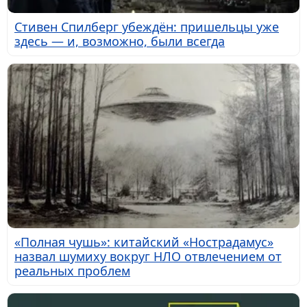
Стивен Спилберг убеждён: пришельцы уже
здесь — и, возможно, были всегда
«Полная чушь»: китайский «Нострадамус»
назвал шумиху вокруг НЛО отвлечением от
реальных проблем