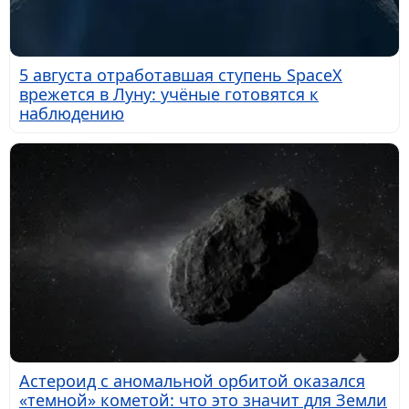
5 августа отработавшая ступень SpaceX
врежется в Луну: учёные готовятся к
наблюдению
Астероид с аномальной орбитой оказался
«темной» кометой: что это значит для Земли