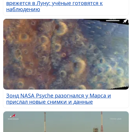
врежется в Луну: учёные готовятся к
наблюдению
Зонд NASA Psyche разогнался у Марса и
прислал новые снимки и данные