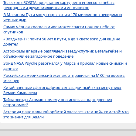
Телескоп eROSITA представил карту рентгеновского неба с
рекордными двумя миллионами источников
В Млечном Пути могут скрываться 170 миллионов невидимых
черных дыр
Самая чёрная краска в мире может спасти ночное небо от
спутников
«Вояджер-1»: почти 50 лет в пути, а до 1 светового дня ещё не
долетел
Астрономы впервые разглядели звезду-спутник Бетельгейзе и
объяснили её загадочное поведение
Зонд NASA Psyche разогнался у Марса и прислал новые снимки и
данные
Российско-американский экипаж отправился на МКС на восемь
месяцев
Китай впервые сфотографировал загадочный «квазиспутник»
Земли Камоалева
Тайна звезды Акамар: почему она исчезла с карт древних
астрономов?
Астероид с аномальной орбитой оказался «темной» кометой: что
это значит для Земли