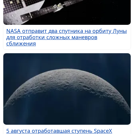
NASA отправит два спутника на орбиту Луны
для отработки сложных маневров
сближения
5 августа отработавшая ступень SpaceX