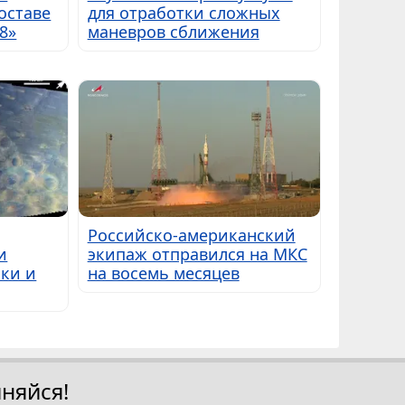
оставе
для отработки сложных
8»
маневров сближения
Российско-американский
и
экипаж отправился на МКС
ки и
на восемь месяцев
няйся!