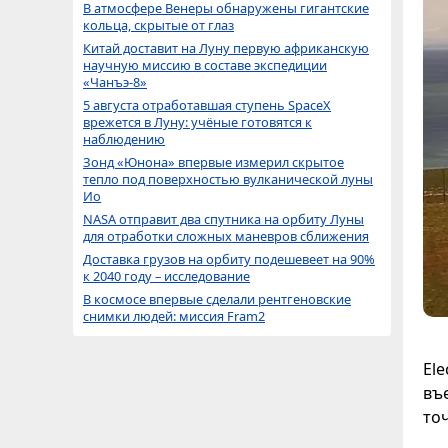
В атмосфере Венеры обнаружены гигантские
кольца, скрытые от глаз
Китай доставит на Луну первую африканскую
научную миссию в составе экспедиции
«Чанъэ-8»
5 августа отработавшая ступень SpaceX
врежется в Луну: учёные готовятся к
наблюдению
Зонд «Юнона» впервые измерил скрытое
тепло под поверхностью вулканической луны
Ио
NASA отправит два спутника на орбиту Луны
для отработки сложных маневров сближения
Доставка грузов на орбиту подешевеет на 90%
к 2040 году – исследование
В космосе впервые сделали рентгеновские
снимки людей: миссия Fram2
El
въ
точ