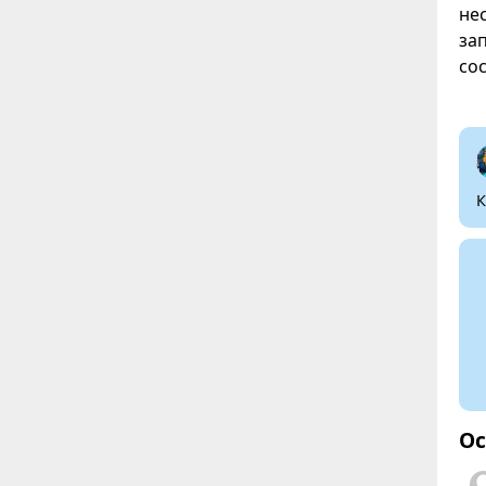
не
за
со
К
Ос