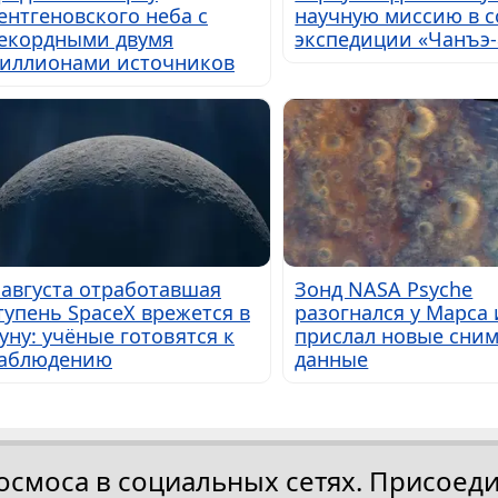
ентгеновского неба с
научную миссию в с
екордными двумя
экспедиции «Чанъэ-
иллионами источников
 августа отработавшая
Зонд NASA Psyche
тупень SpaceX врежется в
разогнался у Марса 
уну: учёные готовятся к
прислал новые сним
аблюдению
данные
осмоса в социальных сетях. Присоеди