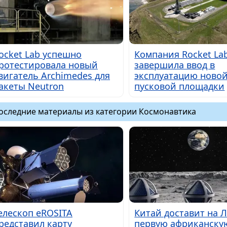
ocket Lab успешно
Компания Rocket La
ротестировала новый
завершила ввод в
вигатель Archimedes для
эксплуатацию ново
акеты Neutron
пусковой площадки
оследние материалы из категории Космонавтика
елескоп eROSITA
Китай доставит на 
редставил карту
первую африканску