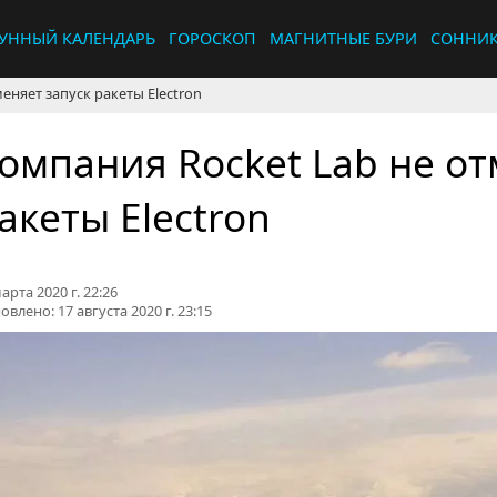
УННЫЙ КАЛЕНДАРЬ
ГОРОСКОП
МАГНИТНЫЕ БУРИ
СОННИ
еняет запуск ракеты Electron
омпания Rocket Lab не от
акеты Electron
арта 2020 г. 22:26
овлено:
17 августа 2020 г. 23:15