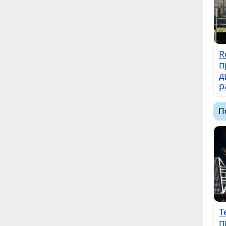
R
п
д
р
П
Т
п