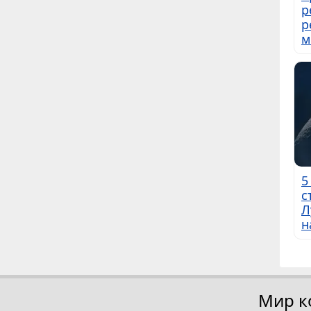
р
р
м
5
с
Л
н
Мир к