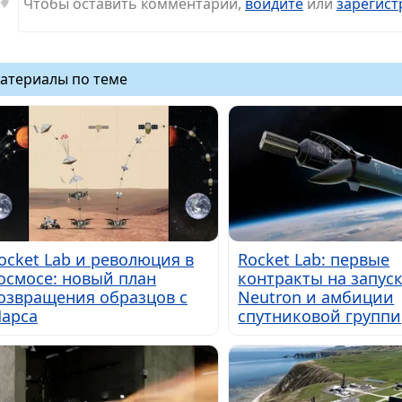
Чтобы оставить комментарий,
войдите
или
зарегист
атериалы по теме
ocket Lab и революция в
Rocket Lab: первые
осмосе: новый план
контракты на запус
озвращения образцов с
Neutron и амбиции
арса
спутниковой групп