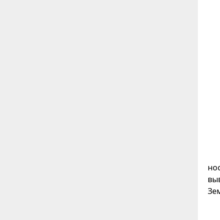
но
вы
Зе