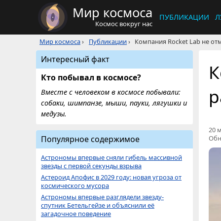
Мир космоса
ПУБЛИКАЦИИ
Л
Космос вокруг нас
Мир космоса
›
Публикации
›
Компания Rocket Lab не отм
Интересный факт
К
Кто побывал в космосе?
р
Вместе с человеком в космосе побывали:
собаки, шимпанзе, мыши, пауки, лягушки и
медузы.
20 м
Популярное содержимое
Обн
Астрономы впервые сняли гибель массивной
звезды с первой секунды взрыва
Астероид Апофис в 2029 году: новая угроза от
космического мусора
Астрономы впервые разглядели звезду-
спутник Бетельгейзе и объяснили её
загадочное поведение