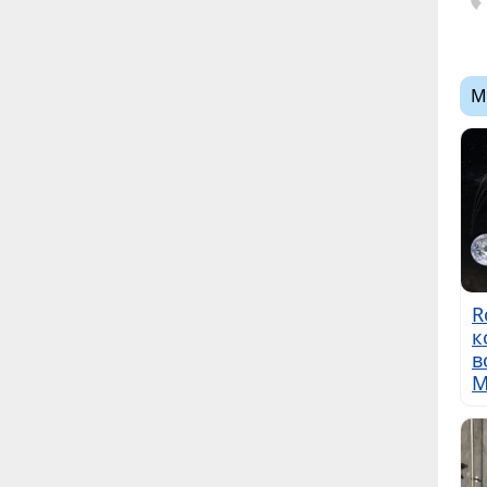
М
R
к
в
М