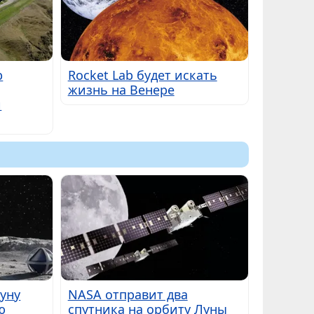
b
Rocket Lab будет искать
жизнь на Венере
й
Луну
NASA отправит два
ю
спутника на орбиту Луны