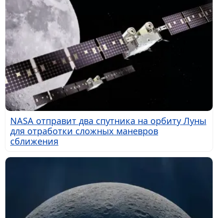
NASA отправит два спутника на орбиту Луны
для отработки сложных маневров
сближения