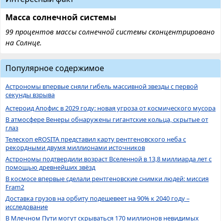
Масса солнечной системы
99 процентов массы солнечной системы сконцентрировано
на Солнце.
Популярное содержимое
Астрономы впервые сняли гибель массивной звезды с первой
секунды взрыва
Астероид Апофис в 2029 году: новая угроза от космического мусора
В атмосфере Венеры обнаружены гигантские кольца, скрытые от
глаз
Телескоп eROSITA представил карту рентгеновского неба с
рекордными двумя миллионами источников
Астрономы подтвердили возраст Вселенной в 13,8 миллиарда лет с
помощью древнейших звёзд
В космосе впервые сделали рентгеновские снимки людей: миссия
Fram2
Доставка грузов на орбиту подешевеет на 90% к 2040 году –
исследование
В Млечном Пути могут скрываться 170 миллионов невидимых