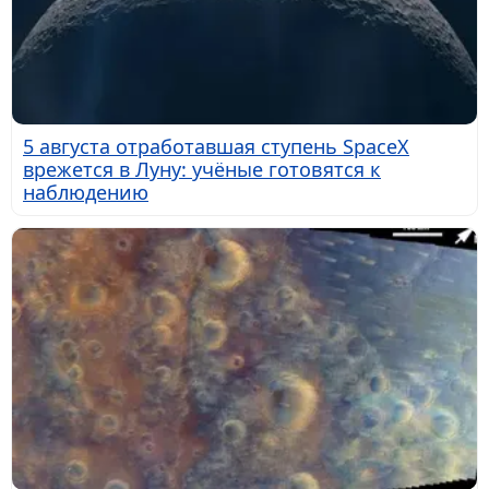
5 августа отработавшая ступень SpaceX
врежется в Луну: учёные готовятся к
наблюдению