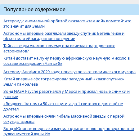
Популярное содержимое
Астероид с аномальной орбитой оказался «темной» кометой: что
это значит для Земли
Астрономы впервые разглядели звезду-спутник Бетельгейзе и
объяснили её загадочное поведение
Тайна звезды Акамар: почему она исчезла с карт древних
астрономов?
Китай доставит на Луну первую африканскую научную миссию в
составе экспедиции «Чанъэ-8»
Астероид Апофис в 2029 году: новая угроза от космического мусора
Китай впервые сфотографировал загадочный «квазиспутник»
Земли Камоалева
Зонд NASA Psyche разогнался у Марса и прислал новые снимки и
данные
«Вояджер-1»: почти 50 лет в пути, а до 1 светового дня ещё не
долетел
Астрономы впервые сняли гибель массивной звезды с первой
секунды взрыва
Зонд «Юнона» впервые измерил скрытое тепло под поверхностью
вулканической луны Ио