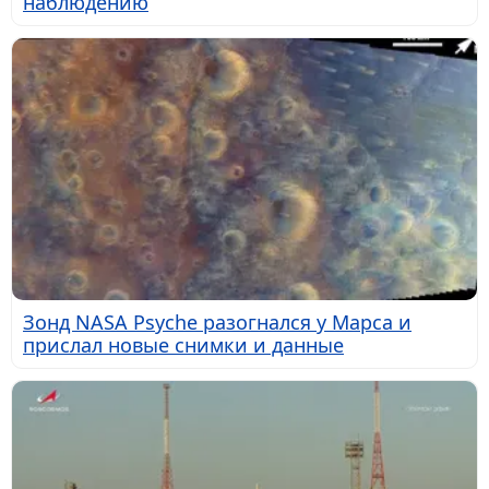
наблюдению
Зонд NASA Psyche разогнался у Марса и
прислал новые снимки и данные