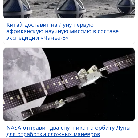
Китай доставит на Луну первую
африканскую научную миссию в составе
экспедиции «Чанъэ-8»
NASA отправит два спутника на орбиту Луны
для отработки сложных маневров