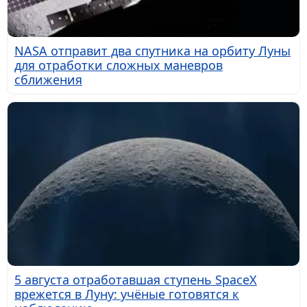
NASA отправит два спутника на орбиту Луны
для отработки сложных маневров
сближения
5 августа отработавшая ступень SpaceX
врежется в Луну: учёные готовятся к