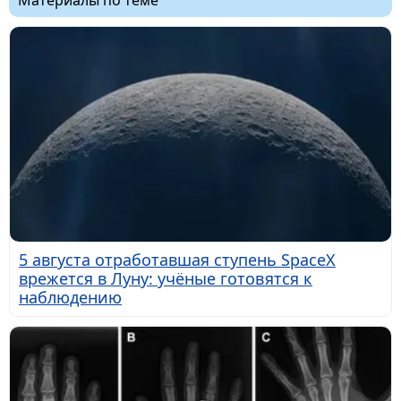
5 августа отработавшая ступень SpaceX
врежется в Луну: учёные готовятся к
наблюдению