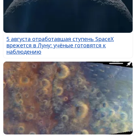
5 августа отработавшая ступень SpaceX
врежется в Луну: учёные готовятся к
наблюдению