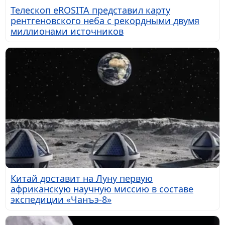
Телескоп eROSITA представил карту
рентгеновского неба с рекордными двумя
миллионами источников
Китай доставит на Луну первую
африканскую научную миссию в составе
экспедиции «Чанъэ-8»