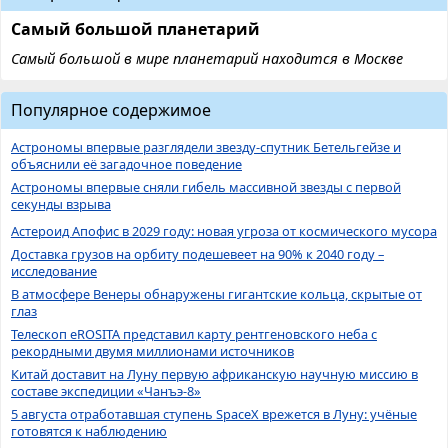
Самый большой планетарий
Самый большой в мире планетарий находится в Москве
Популярное содержимое
Астрономы впервые разглядели звезду-спутник Бетельгейзе и
объяснили её загадочное поведение
Астрономы впервые сняли гибель массивной звезды с первой
секунды взрыва
Астероид Апофис в 2029 году: новая угроза от космического мусора
Доставка грузов на орбиту подешевеет на 90% к 2040 году –
исследование
В атмосфере Венеры обнаружены гигантские кольца, скрытые от
глаз
Телескоп eROSITA представил карту рентгеновского неба с
рекордными двумя миллионами источников
Китай доставит на Луну первую африканскую научную миссию в
составе экспедиции «Чанъэ-8»
5 августа отработавшая ступень SpaceX врежется в Луну: учёные
готовятся к наблюдению