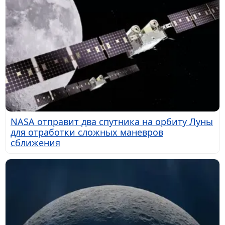
NASA отправит два спутника на орбиту Луны
для отработки сложных маневров
сближения