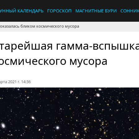
УННЫЙ КАЛЕНДАРЬ
ГОРОСКОП
МАГНИТНЫЕ БУРИ
СОННИ
оказалась бликом космического мусора
тарейшая гамма-вспышка
осмического мусора
рта 2021 г. 14:36