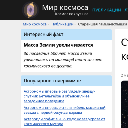
Мир космоса
ПУБЛИКАЦИИ
Л
Космос вокруг нас
Мир космоса
›
Публикации
›
Старейшая гамма-вспышка 
Интересный факт
С
Масса Земли увеличивается
к
За последние 500 лет масса Земли
увеличилась на миллиард тонн за счет
космического вещества.
2 ма
Популярное содержимое
Астрономы впервые разглядели звезду-
спутник Бетельгейзе и объяснили её
загадочное поведение
Астрономы впервые сняли гибель массивной
звезды с первой секунды взрыва
Астероид Апофис в 2029 году: новая угроза от
космического мусора