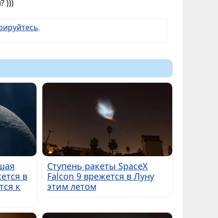
 )))
рируйтесь
.
вшая
Ступень ракеты SpaceX
ется в
Falcon 9 врежется в Луну
тся к
этим летом