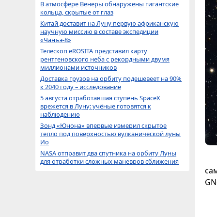
В атмосфере Венеры обнаружены гигантские
кольца, скрытые от глаз
Китай доставит на Луну первую африканскую
научную миссию в составе экспедиции
«Чанъэ-8»
Телескоп eROSITA представил карту
рентгеновского неба с рекордными двумя
миллионами источников
Доставка грузов на орбиту подешевеет на 90%
к 2040 году – исследование
5 августа отработавшая ступень SpaceX
врежется в Луну: учёные готовятся к
наблюдению
Зонд «Юнона» впервые измерил скрытое
тепло под поверхностью вулканической луны
Ио
NASA отправит два спутника на орбиту Луны
для отработки сложных маневров сближения
са
GN