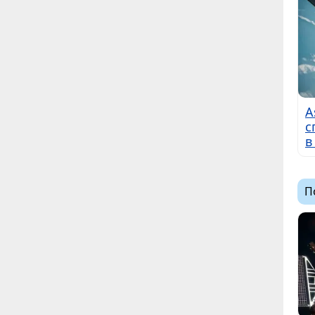
A
с
в
П