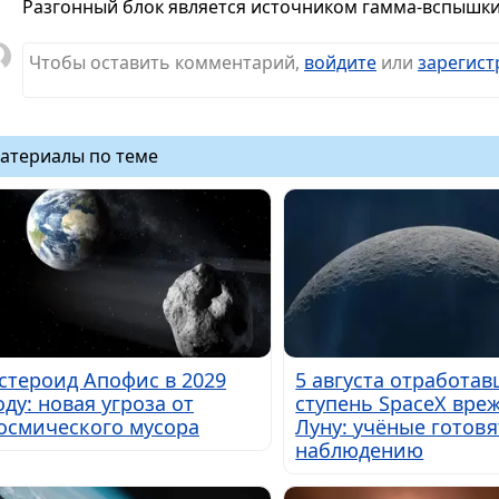
Разгонный блок является источником гамма-вспышки?
Чтобы оставить комментарий,
войдите
или
зарегист
атериалы по теме
стероид Апофис в 2029
5 августа отработа
оду: новая угроза от
ступень SpaceX вреж
осмического мусора
Луну: учёные готовя
наблюдению