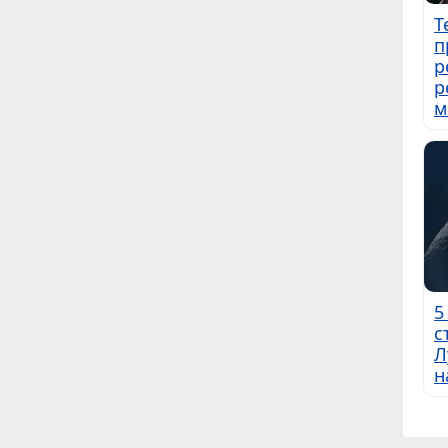
Т
п
р
р
м
5
с
Л
н