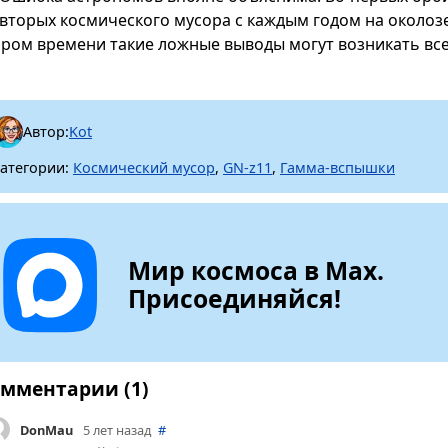
-вторых космического мусора с каждым годом на околоз
ором времени такие ложные выводы могут возникать вс
Автор:
Kot
атегории:
Космический мусор
,
GN-z11
,
Гамма-вспышки
Мир космоса в Max.
Присоединяйся!
мментарии (1)
DonMau
5 лет назад
#