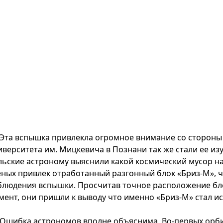
Эта вспышка привлекла огромное внимание со стороны 
иверситета им. Мицкевича в Познани так же стали ее из
льские астроному выяснили какой космический мусор н
еных привлек отработанный разгонный блок «Бриз-М», ч
блюдения вспышки. Просчитав точное расположение бло
мент, они пришли к выводу что именно «Бриз-М» стал 
Ошибка астрономов вполне объяснима. Во-первых орби