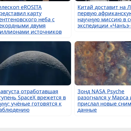
елескоп eROSITA
Китай доставит на 
редставил карту
первую африканску
ентгеновского неба с
научную миссию в с
екордными двумя
экспедиции «Чанъэ-
иллионами источников
 августа отработавшая
Зонд NASA Psyche
тупень SpaceX врежется в
разогнался у Марса 
уну: учёные готовятся к
прислал новые сним
аблюдению
данные