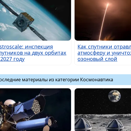
stroscale: инспекция
Как спутники отрав
путников на двух орбитах
атмосферу и уничт
 2027 году
озоновый слой
оследние материалы из категории Космонавтика