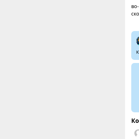
во
ск
К
Ко