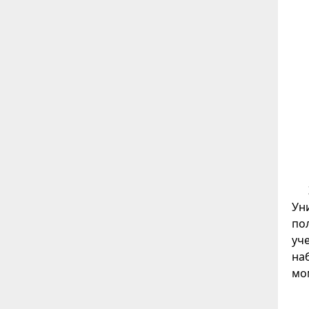
Ун
по
уч
на
мо