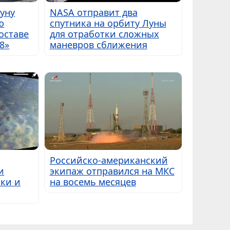
Луну
NASA отправит два
ю
спутника на орбиту Луны
оставе
для отработки сложных
8»
маневров сближения
Российско-американский
и
экипаж отправился на МКС
ки и
на восемь месяцев