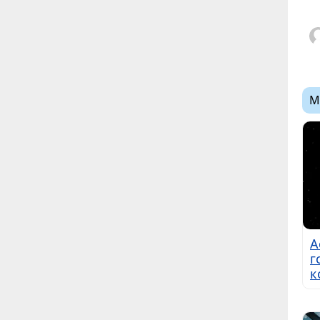
М
А
г
к