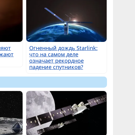
ляют
Огненный дождь Starlink:
ожают
что на самом деле
означает рекордное
падение спутников?