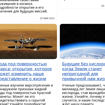
ыживания в космосе.
04
одробности открытия и его
начение для будущих миссий.
20 МАЯ 2025
ода под поверхностью
Будущее без кислор
арса: открытие, которое
когда Земля станет
ожет изменить наше
непригодной для
редставление о жизни
привычной нам жи
ченые изучили марсотрясения и
Ученые предсказывают, ч
бнаружили признаки жидкой
миллиард лет Земля лиш
оды под поверхностью Красной
кислорода, став враждебн
ланеты. Может ли это
жизни. Узнайте, почему э
видетельствовать о скрытой
случится, и какие послед
изни? Узнайте подробности!
ждут нашу планету.