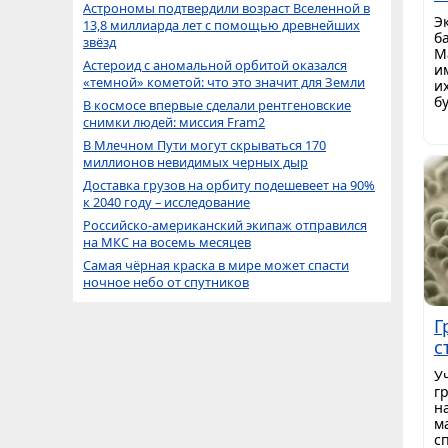
Астрономы подтвердили возраст Вселенной в
Э
13,8 миллиарда лет с помощью древнейших
б
звёзд
М
Астероид с аномальной орбитой оказался
и
«темной» кометой: что это значит для Земли
и
б
В космосе впервые сделали рентгеновские
снимки людей: миссия Fram2
В Млечном Пути могут скрываться 170
миллионов невидимых черных дыр
Доставка грузов на орбиту подешевеет на 90%
к 2040 году – исследование
Российско-американский экипаж отправился
на МКС на восемь месяцев
Самая чёрная краска в мире может спасти
ночное небо от спутников
Г
с
У
гр
н
м
с