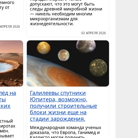
емного
допускают, что это могут быть
ту от
следы древней микробной жизни
— никель необходим многим
микроорганизмам для
жизнедеятельности.
 АПРЕЛЯ 2026
02 АПРЕЛЯ 2026
лёд на
Галилеевы спутники
ты
Юпитера, возможно,
ских
получили строительные
блоки жизни еще на
стадии зарождения.
остный
широтах
Международная команда ученых
мён.
доказала, что Европа, Ганимед и
рывает
Каллисто могли получить