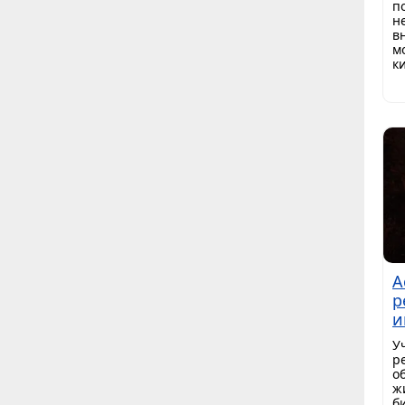
п
н
в
м
к
А
р
и
У
р
о
ж
б