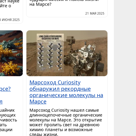
аст науке
на Марсе?
йте о
21 МАЯ 2025
3 ИЮНЯ 2025
Марсоход Curiosity
рсе?
обнаружил рекордные
органические молекулы на
л
Марсе
ишайник
Марсоход Curiosity нашел самые
ирующих
длинноцепочечные органические
йчивость
молекулы на Марсе. Это открытие
ать
может пролить свет на древнюю
изации
химию планеты и возможные
следы жизни.