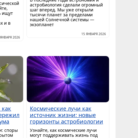
ссической
астробиология сделали огромный
йте,
шаг вперед. Мы уже открыли
ь ищут
тысячи планет за пределами
нашей Солнечной системы —
х и в
экзопланет
15 ЯНВАРЯ 2026
 ЯНВАРЯ 2026
 как
Космические лучи как
ережил
источник жизни: новые
уума
горизонты астробиологии
и: споры
Узнайте, как космические лучи
крытом
могут поддерживать жизнь под