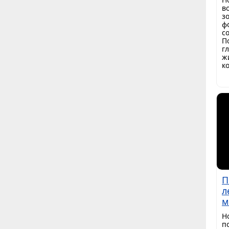
в
з
ф
с
П
г
ж
к
П
л
м
Н
п