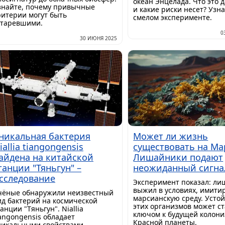
океан Энцелада. Что это д
знайте, почему привычные
и какие риски несет? Узна
ритерии могут быть
смелом эксперименте.
старевшими.
0
30 ИЮНЯ 2025
никальная бактерия
Может ли жизнь
iallia tiangongensis
существовать на Ма
айдена на китайской
Лишайники подают
танции "Тяньгун" –
неожиданный сигна
сследование
Эксперимент показал: л
выжил в условиях, имит
чёные обнаружили неизвестный
марсианскую среду. Усто
ид бактерий на космической
этих организмов может ст
анции "Тяньгун". Niallia
ключом к будущей колон
iangongensis обладает
Красной планеты.
никальными свойствами