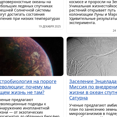
одповерхностные океаны на
космосе и проросли на Зе
ебольших ледяных спутниках
Уникальная жизнестойко
нешней Солнечной системы
растений открывает путь 
огут достигать состояния
колонизации Луны и Марс
ипения при низких температурах
Удивительные результат
эксперимента.
19 ДЕКАБРЯ 2025
24
стробиология на пороге
Заселение Энцелада
еволюции: почему мы
Миссия по внедрен
щем жизнь не там?
жизни в океан спут
Сатурна
ченые предлагают
еволюционные подходы к
Ученые предлагают амб
бнаружению инопланетной
план по занесению земн
изни — от экзотических
микроорганизмов в подл
иосигнатур до облачных биосфер.