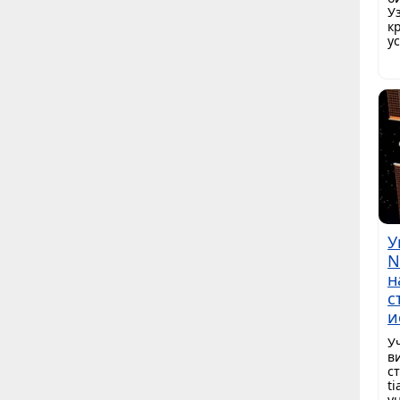
У
к
у
У
N
н
с
и
У
в
ст
t
у