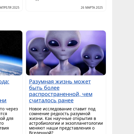
 АПРЕЛЯ 2025
26 МАРТА 2025
ода:
Разумная жизнь может
быть более
распространенной, чем
зни
считалось ранее
то через
Новое исследование ставит под
ится
сомнение редкость разумной
ой для
жизни. Как научные открытия в
то
астробиологии и экзопланетологии
ствия
меняют наши представления о
Вселенной?