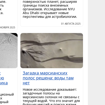
мле.
поверхностью планет, расширяя
сть
границы поиска внеземных
к
организмов. Исследование NYU
а.
Abu Dhabi открывает новые
ы
перспективы для астробиологии.
01 АВГУСТА 2025
 НОЯБРЯ 2025
:
Загадка марсианских
ию
полос решена: воды там
ника
нет
Новое исследование доказывает:
загадочные полосы на
ициозный
марсианских склонах не связаны с
ых
текущей водой. Что это значит для
едный
будущих миссий и поиска жизни