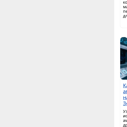
к
м
п
д
К
а
н
З
У
и
а
д