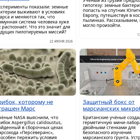
Учёный из Грузии предл
гипотезу: земные бактер
ксперименты показали: земные
попасть на спутник Юпит
актерии выживают в условиях
Европу, путешествуя в ко
арса и меняются так, что
пылинках. Рассказываем, 
ммунная система человека хуже
могло произойти.
х распознаёт. Что это значит для
удущих пилотируемых миссий?
1
22 ИЮНЯ 2026
рибок, которому не
Защитный бокс от
трашен Марс
марсианских микро
чёные NASA выяснили, что
Британские учёные созда
ибок Aspergillus calidoustus,
герметичную мини-лабор
айденный в сборочных цехах
двойными стенками для
арсохода «Персеверанс»,
безопасного изучения
пособен пережить условия
марсианского грунта. Уст