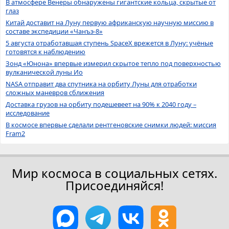
В атмосфере Венеры обнаружены гигантские кольца, скрытые от
глаз
Китай доставит на Луну первую африканскую научную миссию в
составе экспедиции «Чанъэ-8»
5 августа отработавшая ступень SpaceX врежется в Луну: учёные
готовятся к наблюдению
Зонд «Юнона» впервые измерил скрытое тепло под поверхностью
вулканической луны Ио
NASA отправит два спутника на орбиту Луны для отработки
сложных маневров сближения
Доставка грузов на орбиту подешевеет на 90% к 2040 году –
исследование
В космосе впервые сделали рентгеновские снимки людей: миссия
Fram2
Мир космоса в социальных сетях.
Присоединяйся!