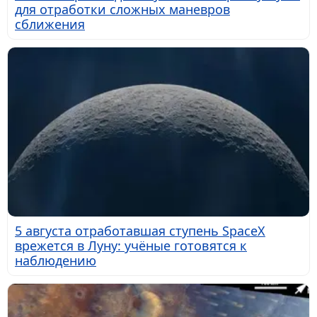
для отработки сложных маневров
сближения
5 августа отработавшая ступень SpaceX
врежется в Луну: учёные готовятся к
наблюдению