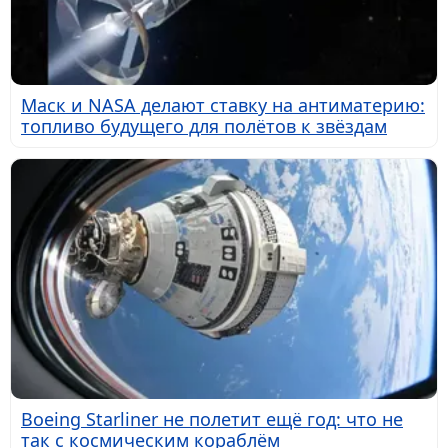
Маск и NASA делают ставку на антиматерию:
топливо будущего для полётов к звёздам
Boeing Starliner не полетит ещё год: что не
так с космическим кораблём