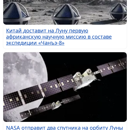
Китай доставит на Луну первую
африканскую научную миссию в составе
экспедиции «Чанъэ-8»
NASA отправит два спутника на орбиту Луны