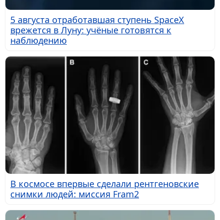
5 августа отработавшая ступень SpaceX
врежется в Луну: учёные готовятся к
наблюдению
В космосе впервые сделали рентгеновские
снимки людей: миссия Fram2