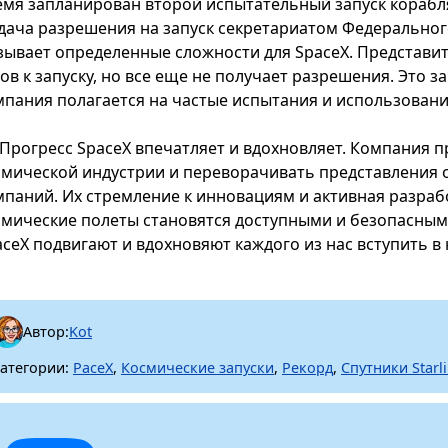
емя запланирован второй испытательный запуск корабля 
дача разрешения на запуск секретариатом Федеральног
зывает определенные сложности для SpaceX. Представит
ов к запуску, но все еще не получает разрешения. Это з
мпания полагается на частые испытания и использовани
Прогресс SpaceX впечатляет и вдохновляет. Компания 
смической индустрии и переворачивать представления 
мпаний. Их стремление к инновациям и активная разраб
смические полеты становятся доступными и безопасными
aceX подвигают и вдохновяют каждого из нас вступить в
Автор:
Kot
атегории:
PaceX
,
Космические запуски
,
Рекорд
,
Спутники Starl