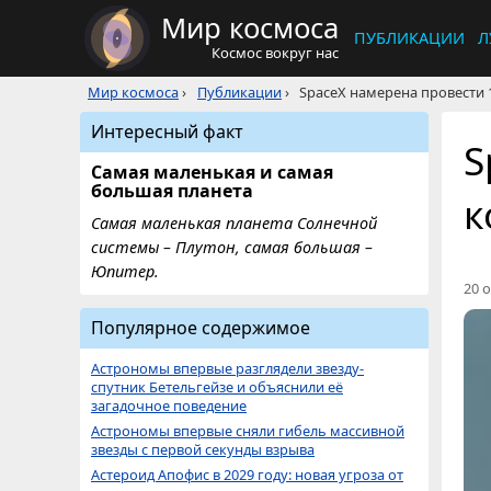
Мир космоса
ПУБЛИКАЦИИ
Л
Космос вокруг нас
Мир космоса
›
Публикации
›
SpaceX намерена провести 1
Интересный факт
S
Самая маленькая и самая
большая планета
к
Самая маленькая планета Солнечной
системы – Плутон, самая большая –
Юпитер.
20 о
Популярное содержимое
Астрономы впервые разглядели звезду-
спутник Бетельгейзе и объяснили её
загадочное поведение
Астрономы впервые сняли гибель массивной
звезды с первой секунды взрыва
Астероид Апофис в 2029 году: новая угроза от