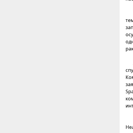
тем
за
ос
од
рак
спу
Ко
зая
Spa
ко
ин
He