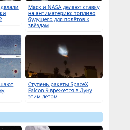
сделали
Маск и NASA делают ставку
мки
на антиматерию: топливо
2
будущего для полётов к
звёздам
ешают
Ступень ракеты SpaceX
му
Falcon 9 врежется в Луну
этим летом