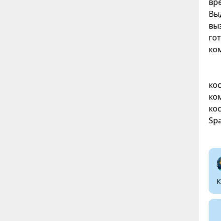
вр
Вы
вы
гот
ко
ко
ко
ко
Sp
К