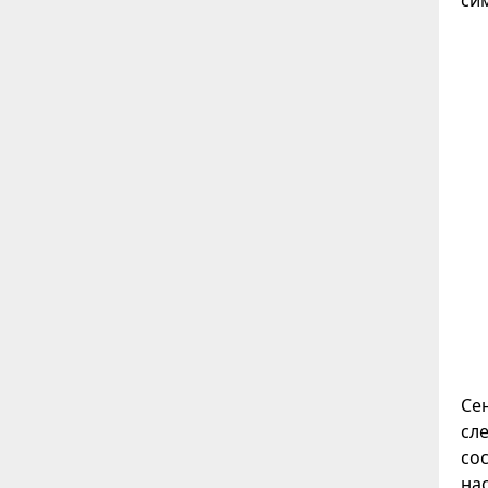
Сен
сле
со
на