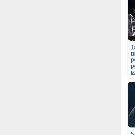
Т
п
р
р
м
5