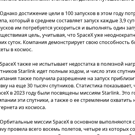
Однако достижение цели в 100 запусков в этом году пот
па, который в среднем составляет запуск каждые 3,9 су
пусков им потребуется ускориться и выполнять один запу
уществимая цель, учитывая, что SpaceX уже неоднократн
них суток. Компания демонстрирует свою способность б
еты в космос.
SpaceX также не испытывает недостатка в полезной наг
тников Starlink идет полным ходом, и число этих спутн
мпания также получила разрешение на запуск приблизит
вку на еще 30 тысяч спутников. Статистика показывает, 
ceX в 2023 году были посвящены миссиям Starlink. Это 
мпании эти спутники, а также о ее стремлении охватит
тернета из космоса.
Орбитальные миссии SpaceX в основном выполняются с 
avy провела всего восемь полетов, четыре из которых со