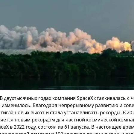
В двухтысячных годах компания SpaceX сталкивалась с 
е изменилось. Благодаря непрерывному развитию и сов
тигла новых высот и стала устанавливать рекорды. В 202
ляется новым рекордом для частной космической компа
aceX в 2022 году, состоял из 61 запуска. В настоящее в
волической отметки в 100 запусков до конца года, и все 