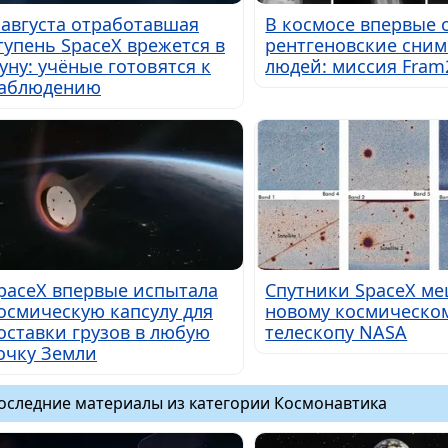
 августа отработавшая
В космосе впервые 
тупень SpaceX врежется в
рентгеновские сни
уну: учёные готовятся к
людей: миссия Fram
аблюдению
paceX впервые испытала
Спутники SpaceX м
осмическую капсулу для
новому космическо
оставки грузов в любую
телескопу NASA
очку Земли
оследние материалы из категории Космонавтика