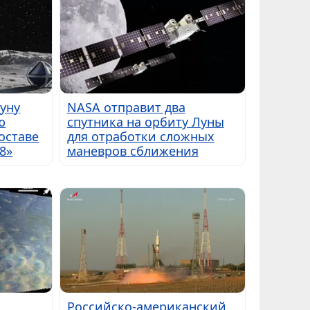
Луну
NASA отправит два
ю
спутника на орбиту Луны
оставе
для отработки сложных
8»
маневров сближения
Российско-американский