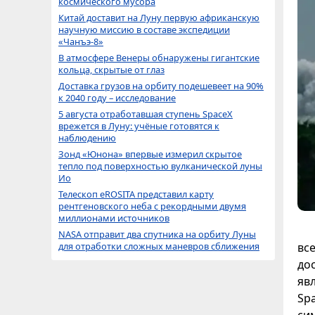
космического мусора
Китай доставит на Луну первую африканскую
научную миссию в составе экспедиции
«Чанъэ-8»
В атмосфере Венеры обнаружены гигантские
кольца, скрытые от глаз
Доставка грузов на орбиту подешевеет на 90%
к 2040 году – исследование
5 августа отработавшая ступень SpaceX
врежется в Луну: учёные готовятся к
наблюдению
Зонд «Юнона» впервые измерил скрытое
тепло под поверхностью вулканической луны
Ио
Телескоп eROSITA представил карту
рентгеновского неба с рекордными двумя
миллионами источников
NASA отправит два спутника на орбиту Луны
вс
для отработки сложных маневров сближения
дос
яв
Sp
сим