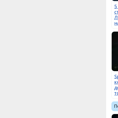
5
с
Л
н
S
к
д
т
П