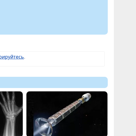
рируйтесь
.