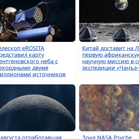
елескоп eROSITA
Китай доставит на 
редставил карту
первую африканску
ентгеновского неба с
научную миссию в с
екордными двумя
экспедиции «Чанъэ-
иллионами источников
 августа отработавшая
Зонд NASA Psyche