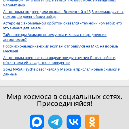
В Млечном Пути могут скрываться 170 миллионов невидимых
черных дыр
Астрономы подтвердили возраст Вселенной в 13,8 миллиарда лет с
помощью древнейших звёзд
Астероид с аномальной орбитой оказался «темной» кометой: что
это значит для Земли
Тайна звезды Акамар: почему она исчезла с карт древних
астрономов?
Российско-американский экипаж отправился на МКС на восемь
месяцев
Астрономы впервые разглядели звезду-спутник Бетельгейзе и
объяснили её загадочное поведение
Зонд NASA Psyche разогнался у Марса и прислал новые снимки и
данные
Мир космоса в социальных сетях.
Присоединяйся!