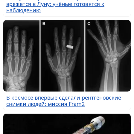
врежется в Луну: учёные готовятся к
наблюдению
В космосе впервые сделали рентгеновские
снимки людей: миссия Fram2