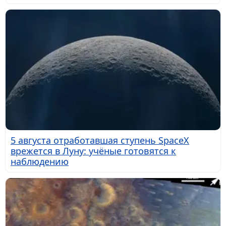
5 августа отработавшая ступень SpaceX
врежется в Луну: учёные готовятся к
наблюдению