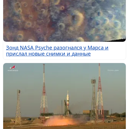
Зонд NASA Psyche разогнался у Марса и
прислал новые снимки и данные