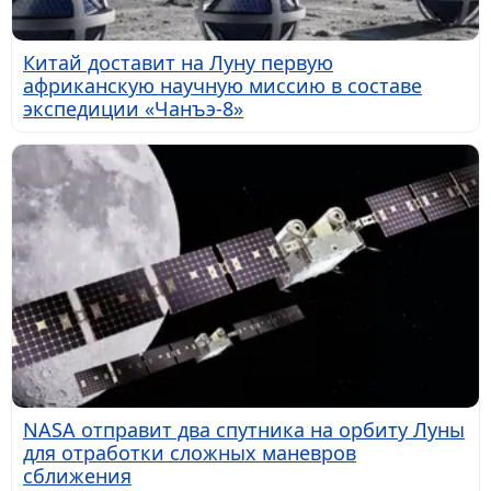
Китай доставит на Луну первую
африканскую научную миссию в составе
экспедиции «Чанъэ-8»
NASA отправит два спутника на орбиту Луны
для отработки сложных маневров
сближения