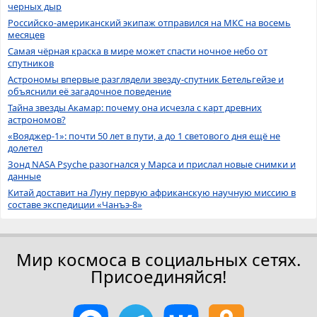
черных дыр
Российско-американский экипаж отправился на МКС на восемь
месяцев
Самая чёрная краска в мире может спасти ночное небо от
спутников
Астрономы впервые разглядели звезду-спутник Бетельгейзе и
объяснили её загадочное поведение
Тайна звезды Акамар: почему она исчезла с карт древних
астрономов?
«Вояджер-1»: почти 50 лет в пути, а до 1 светового дня ещё не
долетел
Зонд NASA Psyche разогнался у Марса и прислал новые снимки и
данные
Китай доставит на Луну первую африканскую научную миссию в
составе экспедиции «Чанъэ-8»
Мир космоса в социальных сетях.
Присоединяйся!