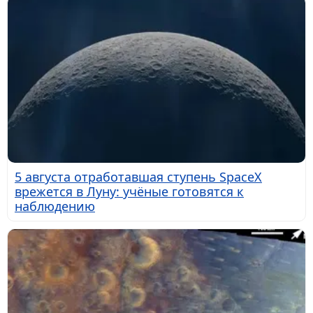
5 августа отработавшая ступень SpaceX
врежется в Луну: учёные готовятся к
наблюдению