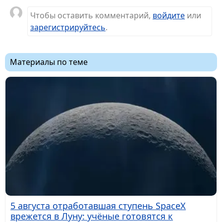
Чтобы оставить комментарий,
войдите
или
зарегистрируйтесь
.
Материалы по теме
5 августа отработавшая ступень SpaceX
врежется в Луну: учёные готовятся к