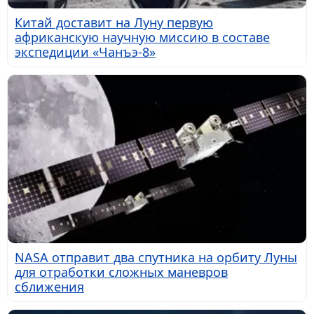
Китай доставит на Луну первую
африканскую научную миссию в составе
экспедиции «Чанъэ-8»
NASA отправит два спутника на орбиту Луны
для отработки сложных маневров
сближения