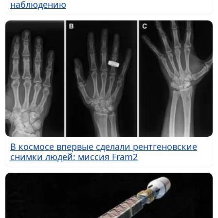
наблюдению
В космосе впервые сделали рентгеновские
снимки людей: миссия Fram2