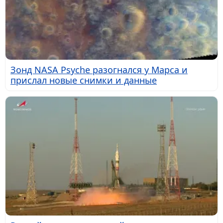
Зонд NASA Psyche разогнался у Марса и
прислал новые снимки и данные